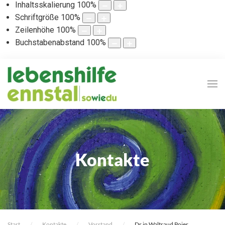
Inhaltsskalierung
100
%
Schriftgröße
100
%
Zeilenhöhe
100
%
Buchstabenabstand
100
%
Kontakte
Start
Kontakte
Vorstand
Dr.in Waltraud Poier