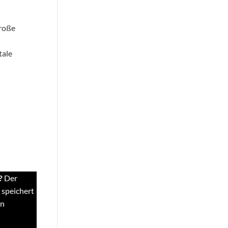
große
tale
?
Der
 speichert
en