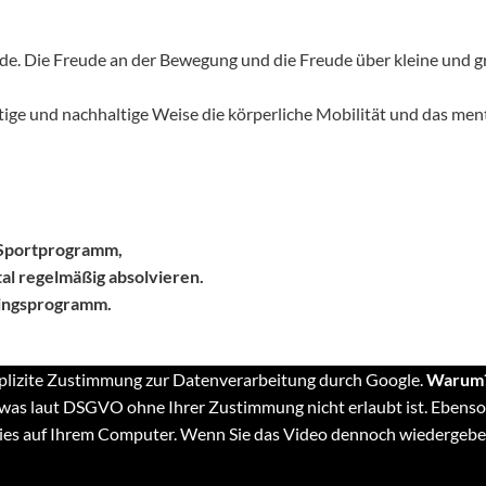
ude. Die Freude an der Bewegung und die Freude über kleine und 
e und nachhaltige Weise die körperliche Mobilität und das men
s Sportprogramm,
al regelmäßig absolvieren.
ningsprogramm.
explizite Zustimmung zur Datenverarbeitung durch Google.
Warum
was laut DSGVO ohne Ihrer Zustimmung nicht erlaubt ist. Ebenso
ies auf Ihrem Computer. Wenn Sie das Video dennoch wiedergeb