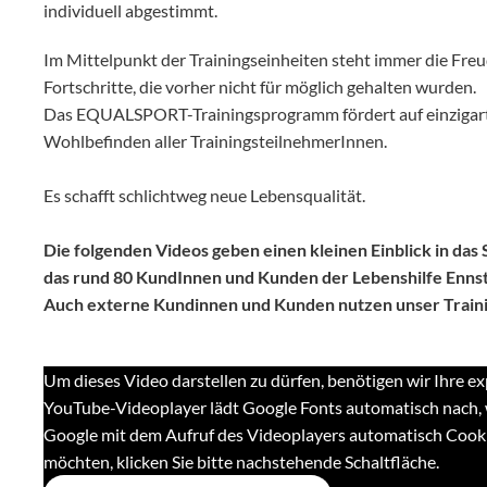
individuell abgestimmt.
Im Mittelpunkt der Trainingseinheiten steht immer die Fre
Fortschritte, die vorher nicht für möglich gehalten wurden.
Das EQUALSPORT-Trainingsprogramm fördert auf einzigartig
Wohlbefinden aller TrainingsteilnehmerInnen.
Es schafft schlichtweg neue Lebensqualität.
Die folgenden Videos geben einen kleinen Einblick in da
das rund 80 KundInnen und Kunden der Lebenshilfe Ennst
Auch externe Kundinnen und Kunden nutzen unser Trai
Um dieses Video darstellen zu dürfen, benötigen wir Ihre 
YouTube-Videoplayer lädt Google Fonts automatisch nach, 
Google mit dem Aufruf des Videoplayers automatisch Cook
möchten, klicken Sie bitte nachstehende Schaltfläche.