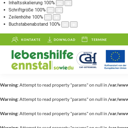
Inhaltsskalierung
100
%
Schriftgröße
100
%
Zeilenhöhe
100
%
Buchstabenabstand
100
%
KONTAKTE
DOWNLOAD
TERMINE
Warning
: Attempt to read property "params" on null in
/var/www/
Warning
: Attempt to read property "params" on null in
/var/www/
Warning
: Attempt to read property "params" on null in
/var/www/
Warning
: Attempt to read property "params" on null in
/var/www/