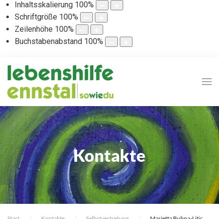
Inhaltsskalierung
100
%
Schriftgröße
100
%
Zeilenhöhe
100
%
Buchstabenabstand
100
%
Kontakte
Start
Kontakte
Selbstvertretung
Marietta Bubna-Litic