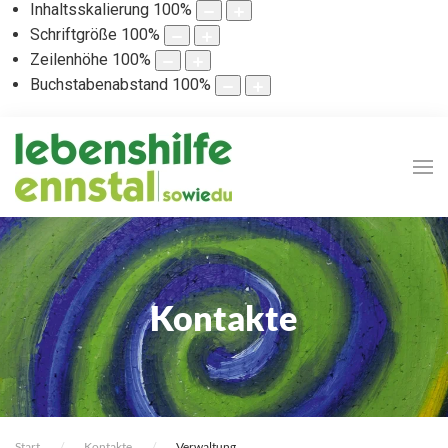
Inhaltsskalierung
100
%
Schriftgröße
100
%
Zeilenhöhe
100
%
Buchstabenabstand
100
%
Kontakte
Start
Kontakte
Verwaltung