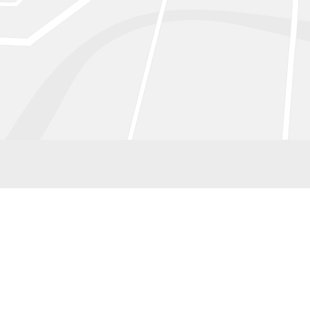
ilfe
Tätigkeiten
 & Verein
Fördern & Wohnen
Berufliche Integration
itglieder
Mobile Dienste & Flexible Hil
Benissimo Catering