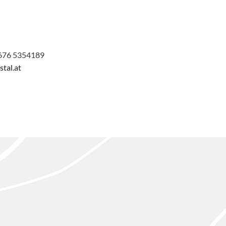
676 5354189
tal.at