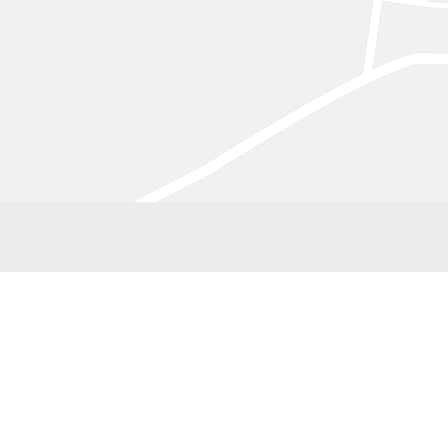
Lebensh
Verwaltung
Haus der Inklusion
Leitbild
Fronleichnamsweg 11
Spenden & M
8940 Liezen
T +43 3612 23000
Jobs