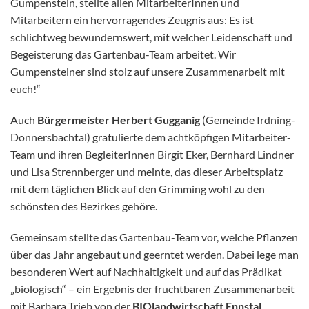
Gumpenstein, stellte allen MitarbeiterInnen und
Mitarbeitern ein hervorragendes Zeugnis aus: Es ist
schlichtweg bewundernswert, mit welcher Leidenschaft und
Begeisterung das Gartenbau-Team arbeitet. Wir
Gumpensteiner sind stolz auf unsere Zusammenarbeit mit
euch!“
Auch
Bürgermeister Herbert Gugganig
(Gemeinde Irdning-
Donnersbachtal) gratulierte dem achtköpfigen Mitarbeiter-
Team und ihren BegleiterInnen Birgit Eker, Bernhard Lindner
und Lisa Strennberger und meinte, das dieser Arbeitsplatz
mit dem täglichen Blick auf den Grimming wohl zu den
schönsten des Bezirkes gehöre.
Gemeinsam stellte das Gartenbau-Team vor, welche Pflanzen
über das Jahr angebaut und geerntet werden. Dabei lege man
besonderen Wert auf Nachhaltigkeit und auf das Prädikat
„biologisch“ – ein Ergebnis der fruchtbaren Zusammenarbeit
mit Barbara Trieb von der
BIOlandwirtschaft Ennstal
.