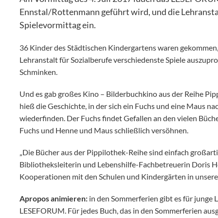
Ennstal/Rottenmann geführt wird, und die Lehransta
Spielevormittag ein.
36 Kinder des Städtischen Kindergartens waren gekommen,
Lehranstalt für Sozialberufe verschiedenste Spiele auszup
Schminken.
Und es gab großes Kino – Bilderbuchkino aus der Reihe Pipp
hieß die Geschichte, in der sich ein Fuchs und eine Maus na
wiederfinden. Der Fuchs findet Gefallen an den vielen Büche
Fuchs und Henne und Maus schließlich versöhnen.
„Die Bücher aus der Pippilothek-Reihe sind einfach großart
Bibliotheksleiterin und Lebenshilfe-Fachbetreuerin Doris He
Kooperationen mit den Schulen und Kindergärten in unse
Apropos animieren:
in den Sommerferien gibt es für junge 
LESEFORUM. Für jedes Buch, das in den Sommerferien ausgel