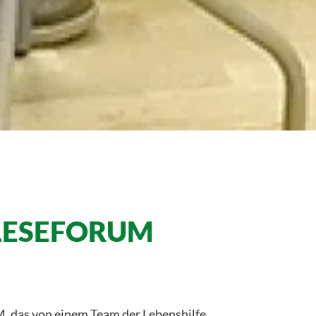
m LESEFORUM
, das von einem Team der Lebenshilfe