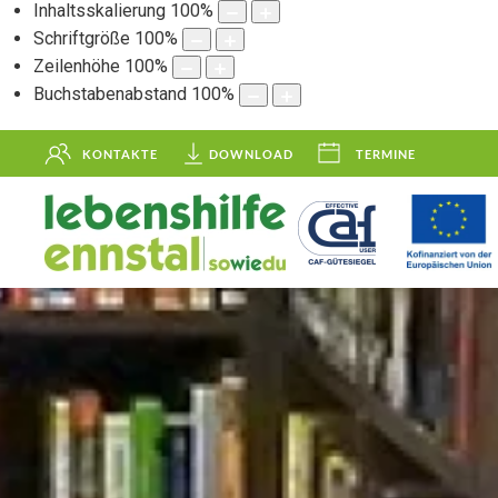
Inhaltsskalierung
100
%
Schriftgröße
100
%
Zeilenhöhe
100
%
Buchstabenabstand
100
%
KONTAKTE
DOWNLOAD
TERMINE