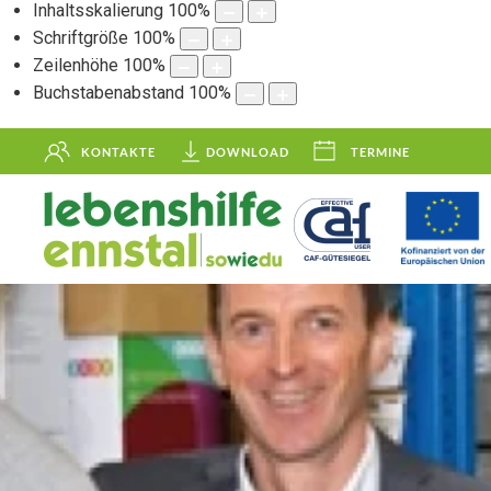
Inhaltsskalierung
100
%
Schriftgröße
100
%
Zeilenhöhe
100
%
Buchstabenabstand
100
%
KONTAKTE
DOWNLOAD
TERMINE